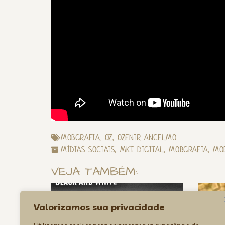
MOBGRAFIA
,
OZ
,
OZENIR ANCELMO
MÍDIAS SOCIAIS
,
MKT DIGITAL
,
MOBGRAFIA
,
MO
VEJA TAMBÉM:
Valorizamos sua privacidade