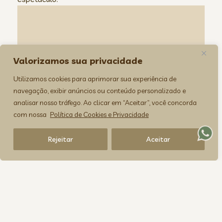
Valorizamos sua privacidade
Utilizamos cookies para aprimorar sua experiência de
navegação, exibir anúncios ou conteúdo personalizado e
analisar nosso tráfego. Ao clicar em “Aceitar”, você concorda
com nossa
Política de Cookies e Privacidade
Rejeitar
Aceitar
Música
Videoclipes e conteúdos musicais com narrativa,
estética e ritmo. Do experimental ao mais direto.