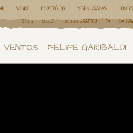
ME
SOBRE
PORTIFÓLIO
DESENLATADAS
CONTA
SITES
LOGOS
DESIGN GRÁFICO
IA
DA LAT
VENTOS – FELIPE GARIBALDI