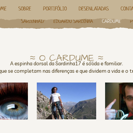
OME
SOBRE
PORTIFÓLIO
DESENLATADAS
CONTA
SARDINHA17
EDUARDO SARDINHA
CARDUME
P
≈ O CARDUME ≈
A espinha dorsal da Sardinha17 é sólida e familiar.
 que se completam nas diferenças e que dividem a vida e o