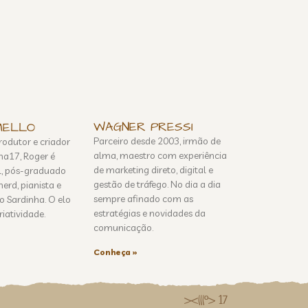
WAGNER PRESSI
MELLO
Parceiro desde 2003, irmão de
odutor e criador
alma, maestro com experiência
ha17, Roger é
de marketing direto, digital e
il, pós-graduado
gestão de tráfego. No dia a dia
erd, pianista e
sempre afinado com as
o Sardinha. O elo
estratégias e novidades da
riatividade.
comunicação.
Conheça »
><(((º> 17