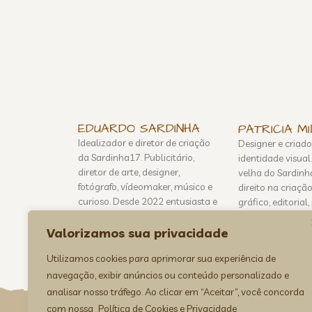
EDUARDO SARDINHA
PATRICIA M
Idealizador e diretor de criação
Designer e criado
da Sardinha17. Publicitário,
identidade visual
diretor de arte, designer,
velha do Sardinha
fotógrafo, vídeomaker, músico e
direito na criação
curioso. Desde 2022 entusiasta e
gráfico, editoria
estudioso em Inteligência
gráfica e digital.
Artificial.
Valorizamos sua privacidade
Conheça »
Conheça »
Utilizamos cookies para aprimorar sua experiência de
navegação, exibir anúncios ou conteúdo personalizado e
analisar nosso tráfego. Ao clicar em “Aceitar”, você concorda
com nossa
Política de Cookies e Privacidade