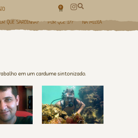
0
TO
OR QUE SARDINHA?
POR QUE 17?
NA MÍDIA
 trabalho em um cardume sintonizado.