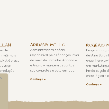
ADRIANA MELLO
ILLAN
ROGÉRIO 
Administradora e sócia
ra de
Programado, pr
responsável pelas finanças. Irmã
. Irmã mais
de IA na Sardin
do meio do Sardinha. Adriana –
, Pat é braço
engenheiro civ
e Ariana – mantém as contas
, design
em marketing, n
sob controle e a bola em jogo.
l, produção
irmão caçula d
entre lógica e c
Conheça »
Conheça »