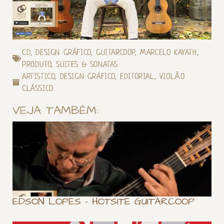
CD
,
DESIGN GRÁFICO
,
GUITARCOOP
,
MARCELO KAYATH
,
PRODUTO
,
SUITES & SONATAS
ARTISTICO
,
DESIGN GRÁFICO
,
EDITORIAL
,
VIOLÃO
CLÁSSICO
VEJA TAMBÉM:
EDSON LOPES – HOTSITE GUITARCOOP