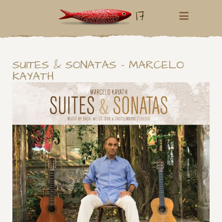
17
SUITES & SONATAS – MARCELO
KAYATH