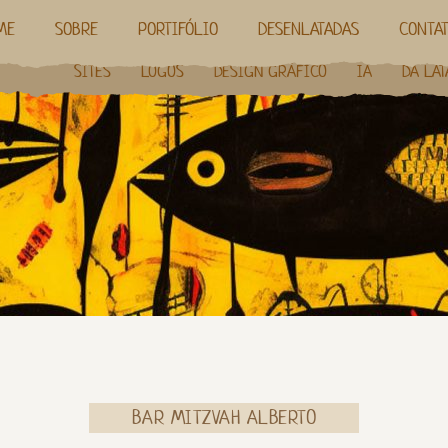
ME
SOBRE
PORTIFÓLIO
DESENLATADAS
CONTA
SITES
LOGOS
DESIGN GRÁFICO
IA
DA LAT
BAR MITZVAH ALBERTO