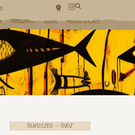
0
TO
A
FOTOGRAFIA
VÍDEOS
MÍDIAS SOCIAIS
OUVIDIZER – OVDZ