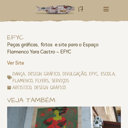
17
EFYC
Peças gráficas, fotos e site para o Espaço
Flamenco Yara Castro – EFYC
Ver Site
DANÇA
,
DESIGN GRÁFICO
,
DIVULGAÇÃO
,
EFYC
,
ESCOLA
,
FLAMENCO
,
FLYERS
,
SERVIÇOS
ARTISTICO
,
DESIGN GRÁFICO
VEJA TAMBÉM: