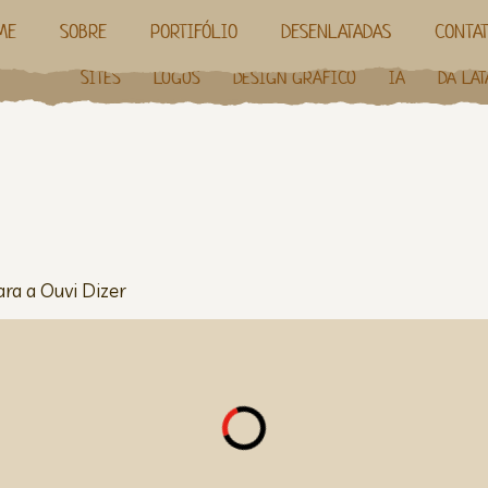
ME
SOBRE
PORTIFÓLIO
DESENLATADAS
CONTA
SITES
LOGOS
DESIGN GRÁFICO
IA
DA LAT
ara a Ouvi Dizer