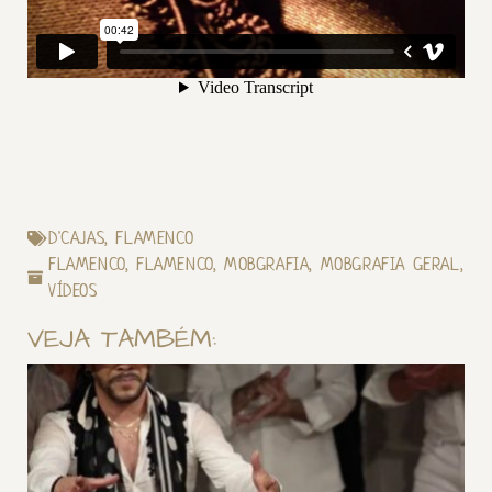
D'CAJAS
,
FLAMENCO
FLAMENCO
,
FLAMENCO
,
MOBGRAFIA
,
MOBGRAFIA GERAL
,
VÍDEOS
VEJA TAMBÉM: