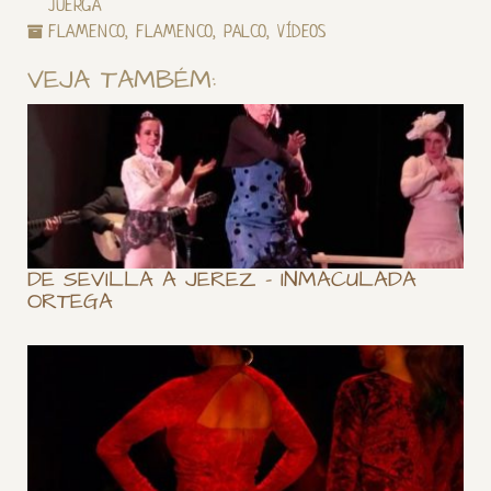
JUERGA
FLAMENCO
,
FLAMENCO
,
PALCO
,
VÍDEOS
VEJA TAMBÉM:
DE SEVILLA A JEREZ – INMACULADA
ORTEGA