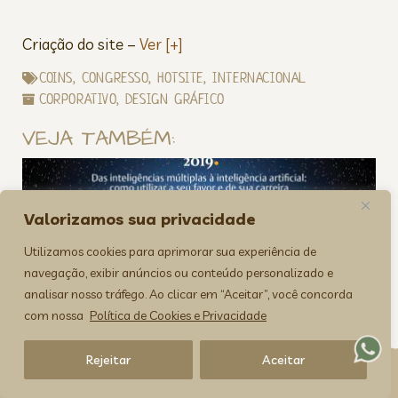
Criação do site –
Ver [+]
COINS
,
CONGRESSO
,
HOTSITE
,
INTERNACIONAL
CORPORATIVO
,
DESIGN GRÁFICO
VEJA TAMBÉM:
Valorizamos sua privacidade
Utilizamos cookies para aprimorar sua experiência de
navegação, exibir anúncios ou conteúdo personalizado e
analisar nosso tráfego. Ao clicar em “Aceitar”, você concorda
COINS 2019
com nossa
Política de Cookies e Privacidade
Rejeitar
Aceitar
><(((º> 17