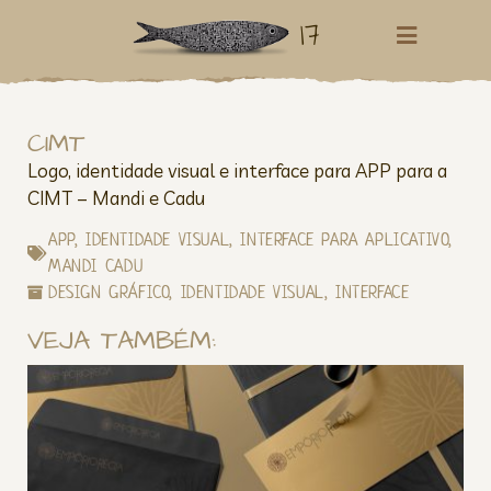
17
CIMT
Logo, identidade visual e interface para APP para a
CIMT – Mandi e Cadu
APP
,
IDENTIDADE VISUAL
,
INTERFACE PARA APLICATIVO
,
MANDI CADU
DESIGN GRÁFICO
,
IDENTIDADE VISUAL
,
INTERFACE
VEJA TAMBÉM: