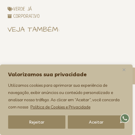
VERDE JÁ
CORPORATIVO
VEJA TAMBÉM:
Valorizamos sua privacidade
><(((º> 17
Utilizamos cookies para aprimorar sua experiência de
navegação, exibir anúncios ou conteúdo personalizado e
analisar nosso tráfego. Ao clicar em “Aceitar”, você concorda
com nossa
Política de Cookies e Privacidade
Rejeitar
Aceitar