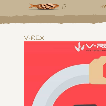
17
HO
V-REX