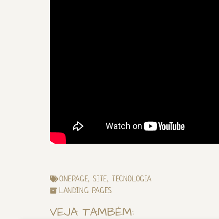
ONEPAGE
,
SITE
,
TECNOLOGIA
LANDING PAGES
VEJA TAMBÉM: