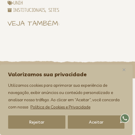
UNIH
INSTITUCIONAIS
,
SITES
VEJA TAMBÉM:
><(((º> 17
Valorizamos sua privacidade
Utilizamos cookies para aprimorar sua experiência de
navegação, exibir anúncios ou conteúdo personalizado e
analisar nosso tráfego. Ao clicar em “Aceitar”, você concorda
com nossa
Política de Cookies e Privacidade
Rejeitar
Aceitar