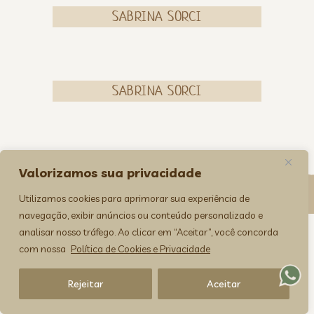
SABRINA SORCI
SABRINA SORCI
Valorizamos sua privacidade
><(((º> 17
Utilizamos cookies para aprimorar sua experiência de
navegação, exibir anúncios ou conteúdo personalizado e
analisar nosso tráfego. Ao clicar em “Aceitar”, você concorda
com nossa
Política de Cookies e Privacidade
Rejeitar
Aceitar