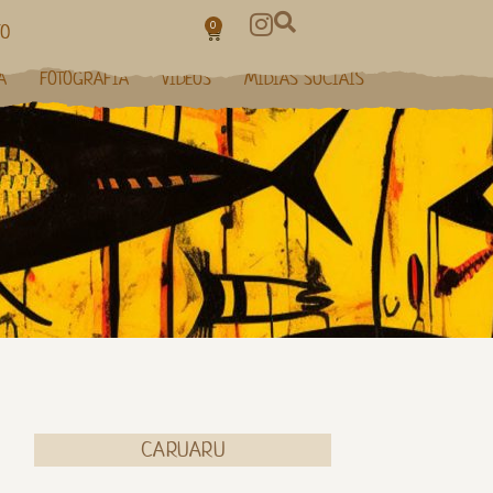
0
TO
A
FOTOGRAFIA
VÍDEOS
MÍDIAS SOCIAIS
CARUARU