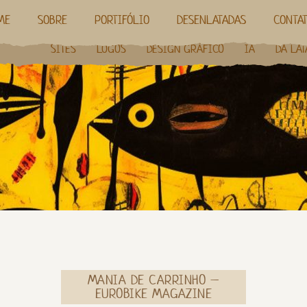
ME
SOBRE
PORTIFÓLIO
DESENLATADAS
CONTA
SITES
LOGOS
DESIGN GRÁFICO
IA
DA LAT
MANIA DE CARRINHO –
EUROBIKE MAGAZINE