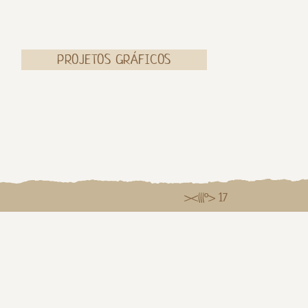
PROJETOS GRÁFICOS
><(((º> 17