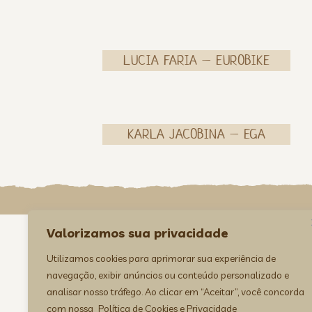
LUCIA FARIA – EUROBIKE
KARLA JACOBINA – EGA
Valorizamos sua privacidade
Utilizamos cookies para aprimorar sua experiência de
navegação, exibir anúncios ou conteúdo personalizado e
analisar nosso tráfego. Ao clicar em “Aceitar”, você concorda
com nossa
Política de Cookies e Privacidade