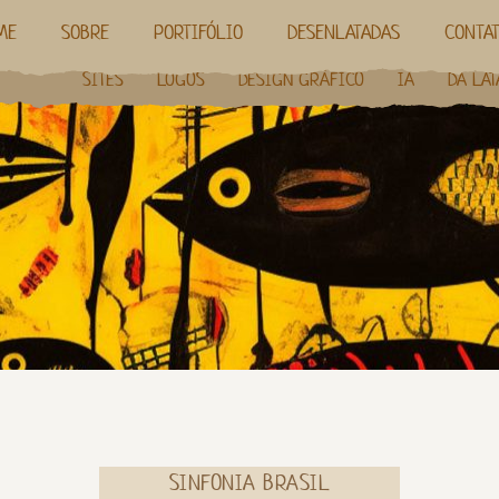
ME
SOBRE
PORTIFÓLIO
DESENLATADAS
CONTA
SITES
LOGOS
DESIGN GRÁFICO
IA
DA LAT
SINFONIA BRASIL