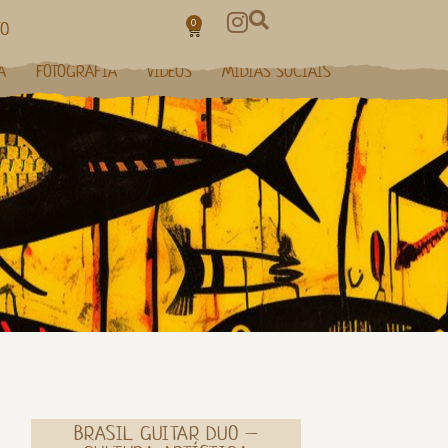
0
TO
A
FOTOGRAFIA
VÍDEOS
MÍDIAS SOCIAIS
BRASIL GUITAR DUO –