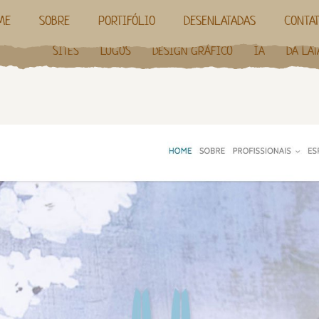
ME
SOBRE
PORTIFÓLIO
DESENLATADAS
CONTA
SITES
LOGOS
DESIGN GRÁFICO
IA
DA LAT