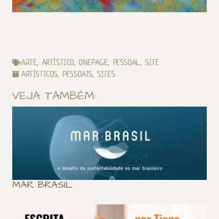
ARTE
,
ARTÍSTICO
,
ONEPAGE
,
PESSOAL
,
SITE
ARTÍSTICOS
,
PESSOAIS
,
SITES
VEJA TAMBÉM:
MAR BRASIL