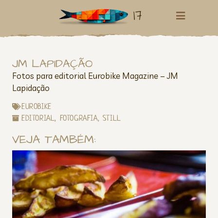
17
JM LAPIDAÇÃO
Fotos para editorial Eurobike Magazine – JM
Lapidação
EUROBIKE
EDITORIAL
,
FOTOGRAFIA
,
STILL
VEJA TAMBÉM: