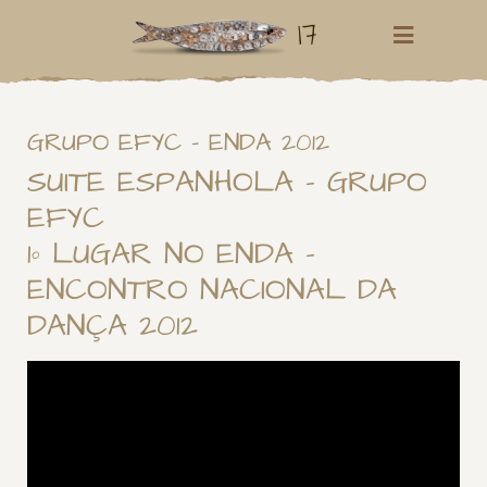
17
GRUPO EFYC – ENDA 2012
SUITE ESPANHOLA – GRUPO
EFYC
1º LUGAR NO ENDA –
ENCONTRO NACIONAL DA
DANÇA 2012