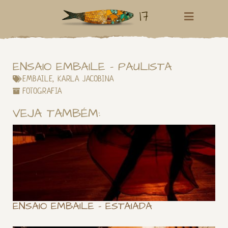
17
ENSAIO EMBAILE – PAULISTA
EMBAILE
,
KARLA JACOBINA
FOTOGRAFIA
VEJA TAMBÉM:
ENSAIO EMBAILE – ESTAIADA