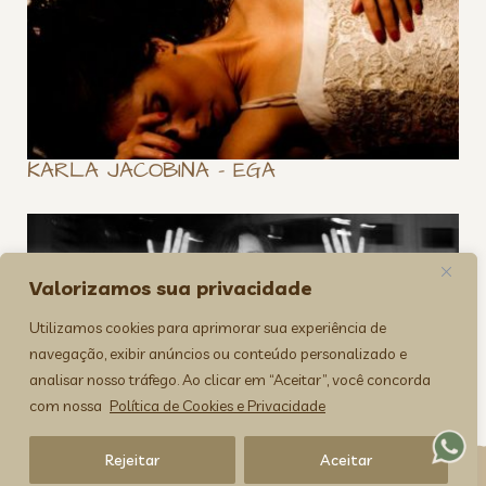
KARLA JACOBINA – EGA
Valorizamos sua privacidade
Utilizamos cookies para aprimorar sua experiência de
navegação, exibir anúncios ou conteúdo personalizado e
analisar nosso tráfego. Ao clicar em “Aceitar”, você concorda
KARLA JACOBINA – RETRATOS
com nossa
Política de Cookies e Privacidade
Rejeitar
Aceitar
><(((º> 17