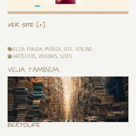
VER SITE [+]
ELISA FUKUDA
,
MÚSICA
,
SITE
,
VIOLINO
ARTÍSTICOS
,
PESSOAIS
,
SITES
VEJA TAMBÉM:
BERTOLIFE