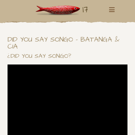
17
DID YOU SAY SONGO – BATANGA &
CIA
¿DID YOU SAY SONGO?