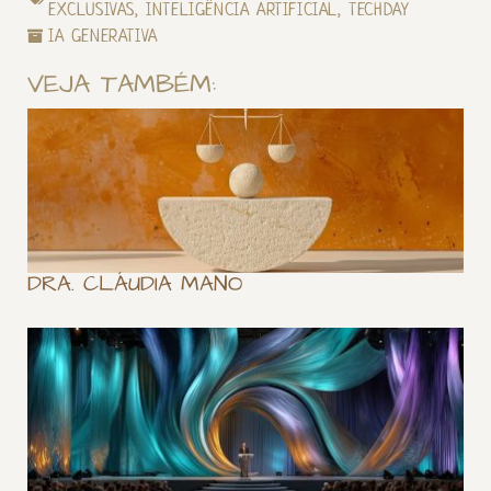
EXCLUSIVAS
,
INTELIGÊNCIA ARTIFICIAL
,
TECHDAY
IA GENERATIVA
VEJA TAMBÉM:
DRA. CLÁUDIA MANO