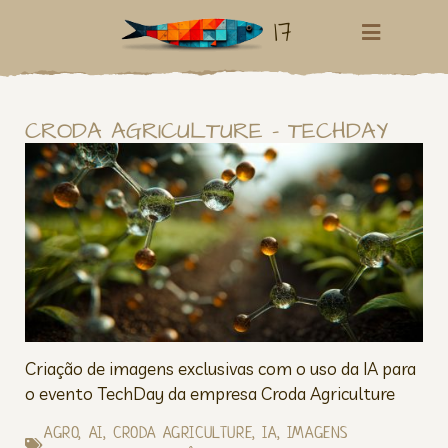
17
CRODA AGRICULTURE – TECHDAY
Criação de imagens exclusivas com o uso da IA para
o evento TechDay da empresa Croda Agriculture
AGRO
,
AI
,
CRODA AGRICULTURE
,
IA
,
IMAGENS