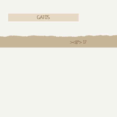
GATOS
><(((º> 17