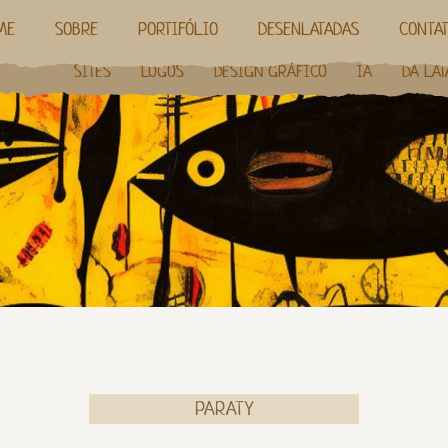
ME
SOBRE
PORTIFÓLIO
DESENLATADAS
CONTA
SITES
LOGOS
DESIGN GRÁFICO
IA
DA LAT
PARATY