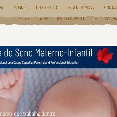
ME
SOBRE
PORTIFÓLIO
DESENLATADAS
CONTA
SITES
LOGOS
DESIGN GRÁFICO
IA
DA LAT