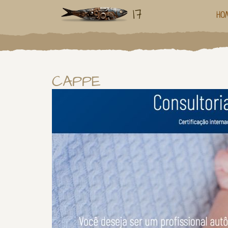
17
HO
CAPPE