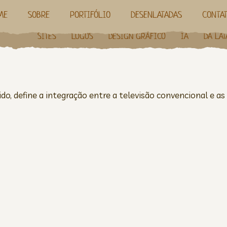
ME
SOBRE
PORTIFÓLIO
DESENLATADAS
CONTA
SITES
LOGOS
DESIGN GRÁFICO
IA
DA LAT
do, define a integração entre a televisão convencional e as