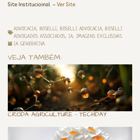
Site Institucioinal –
Ver Site
ADVOCACIA
,
BOSELLI
,
BOSELLI ADVOCACIA
,
BOSELLI
ADVOGADOS ASSOCIADOS
,
IA
,
IMAGENS EXCLUSIVAS
IA GENERATIVA
VEJA TAMBÉM:
CRODA AGRICULTURE – TECHDAY