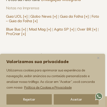
Notas na Imprensa
Guia UOL [+]
|
Globo News [+]
|
Guia da Folha [+]
|
Foto
– Guia da Folha [+]
Blue Bus [+]
|
Mad Mag [+]
|
Agito SP [+]
|
Over BR [+]
|
ProCriar [+]
FOTOGRAFIA
,
NA MÍDIA
Valorizamos sua privacidade
VEJA TAMBÉM:
Utilizamos cookies para aprimorar sua experiência de
navegação, exibir anúncios ou conteúdo personalizado e
analisar nosso tráfego. Ao clicar em “Aceitar”, você concorda
com nossa
Política de Cookies e Privacidade
Rejeitar
Aceitar
><(((º> 17